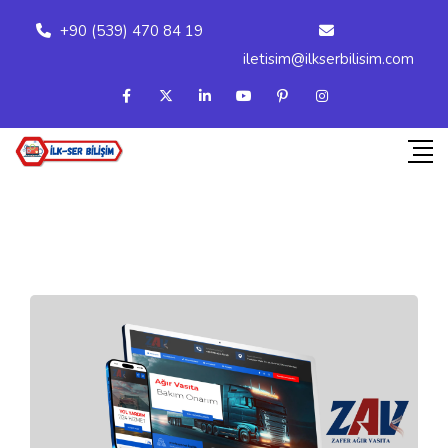
+90 (539) 470 84 19
iletisim@ilkserbilisim.com