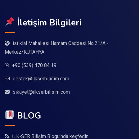
İletişim Bilgileri
İstiklal Mahallesi Hamam Caddesi No:21/A -
Merkez/KÜTAHYA
+90 (539) 470 84 19
destek@ilkserbilisim.com
sikayet@ilkserbilisim.com
BLOG
İLK-SER Bilişim Blogu’nda keşfedin.