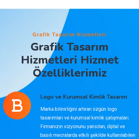
Grafik Tasarım Hizmetleri
Grafik Tasarım
Hizmetleri Hizmet
Özelliklerimiz
Logo ve Kurumsal Kimlik Tasarım
Marka bilinirliğini artıran özgün logo
tasarımları ve kurumsal kimlik çalışmaları.
Firmanızın vizyonunu yansıtan, dijital ve
basılı mecralarda etkili şekilde kullanılabilen