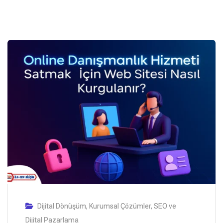
Dijital Dönüşüm
,
Kurumsal Çözümler
,
SEO ve
Dijital Pazarlama