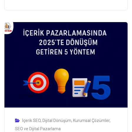
İçerik SEO
,
Dijital Dönüşüm
,
Kurumsal Çözümler
,
SEO ve Dijital Pazarlama