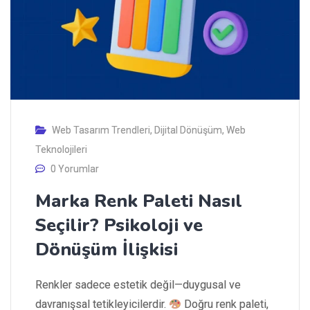
Web Tasarım Trendleri
,
Dijital Dönüşüm
,
Web
Teknolojileri
0 Yorumlar
Marka Renk Paleti Nasıl
Seçilir? Psikoloji ve
Dönüşüm İlişkisi
Renkler sadece estetik değil—duygusal ve
davranışsal tetikleyicilerdir.
Doğru renk paleti,