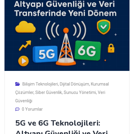
Bilişim Teknolojileri
,
Dijital Dönüşüm
,
Kurumsal
Çözümler
,
Siber Güvenlik
,
Sunucu Yönetimi
,
Veri
Güvenliği
0 Yorumlar
5G ve 6G Teknolojileri:
Altyapı Güvenliği ve Veri