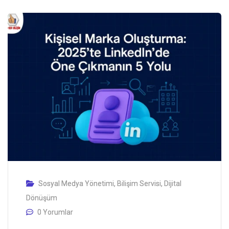
Sosyal Medya Yönetimi
,
Bilişim Servisi
,
Dijital
Dönüşüm
0 Yorumlar