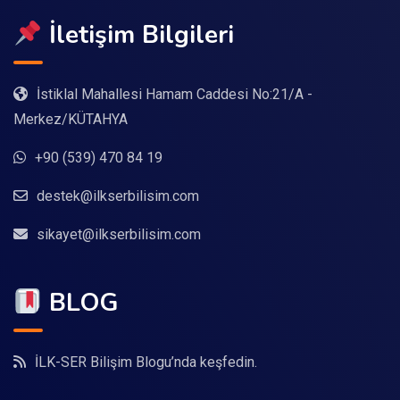
İletişim Bilgileri
İstiklal Mahallesi Hamam Caddesi No:21/A -
Merkez/KÜTAHYA
+90 (539) 470 84 19
destek@ilkserbilisim.com
sikayet@ilkserbilisim.com
BLOG
İLK-SER Bilişim Blogu’nda keşfedin.