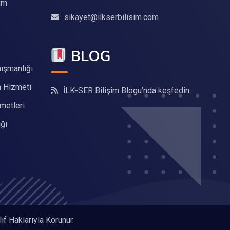
ım
sikayet@ilkserbilisim.com
BLOG
ışmanlığı
 Hizmeti
İLK-SER Bilişim Blogu’nda keşfedin.
metleri
ğı
if Haklarıyla Korunur.