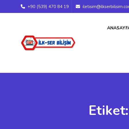
+90 (539) 470 84 19
iletisim@ilkserbilisim.c
ANASAYF
Etiket