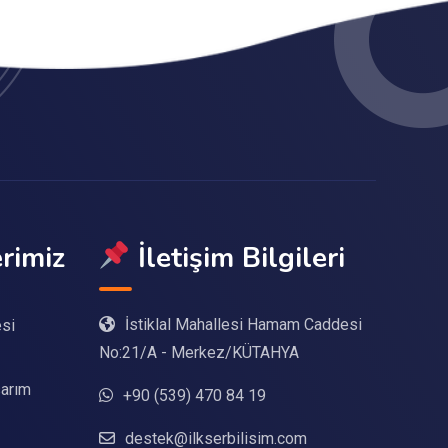
rimiz
İletişim Bilgileri
İstiklal Mahallesi Hamam Caddesi
esi
No:21/A - Merkez/KÜTAHYA
arım
+90 (539) 470 84 19
destek@ilkserbilisim.com