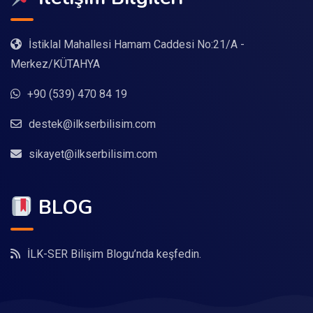
İstiklal Mahallesi Hamam Caddesi No:21/A -
Merkez/KÜTAHYA
+90 (539) 470 84 19
destek@ilkserbilisim.com
sikayet@ilkserbilisim.com
BLOG
İLK-SER Bilişim Blogu’nda keşfedin.