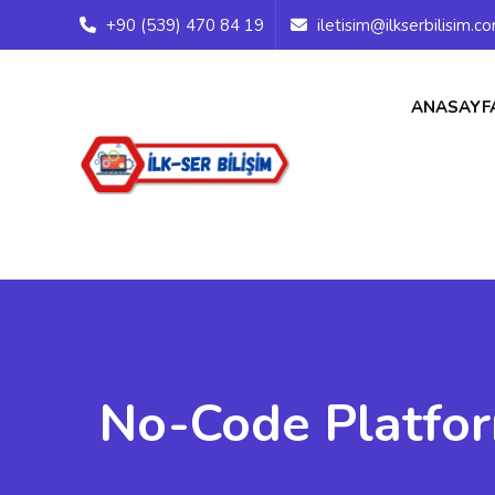
+90 (539) 470 84 19
iletisim@ilkserbilisim.c
ANASAYF
No-Code Platfor